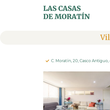
Aller
au
contenu
Vi
C. Moratín, 20, Casco Antiguo, 4