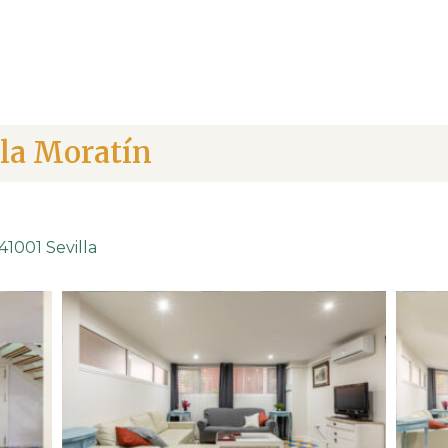
lla Moratín
1001 Sevilla​