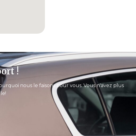
ort !
ourquoi nous le faisons pour vous. Vous n'avez plus
le!